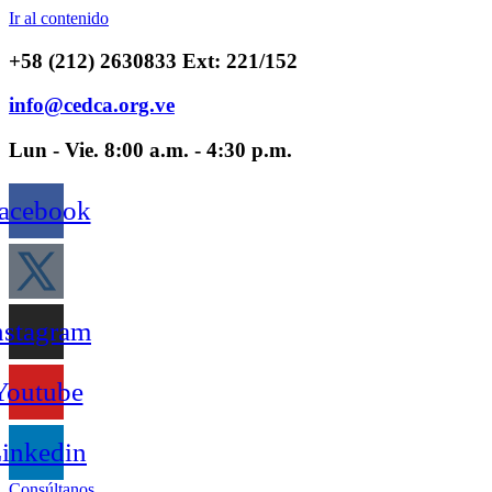
Ir al contenido
+58 (212) 2630833 Ext: 221/152
info@cedca.org.ve
Lun - Vie. 8:00 a.m. - 4:30 p.m.
acebook
nstagram
Youtube
inkedin
Consúltanos