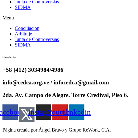
Junta de Controversias
SIDMA
Menu
Conciliacion
Arbitraje
Junta de Controversias
SIDMA
Contacto
+58 (412) 3034984/4986
info@cedca.org.ve / infocedca@gmail.com
2da. Av. Campo de Alegre, Torre Credival, Piso 6.
acebook
Instagram
Youtube
Linkedin
Página creada por Ángel Bravo y Grupo ReWork, C.A.