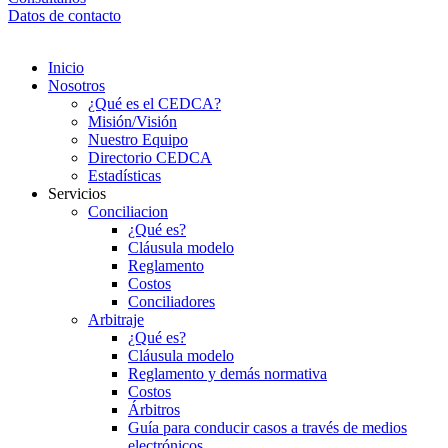
Datos de contacto
Inicio
Nosotros
¿Qué es el CEDCA?
Misión/Visión
Nuestro Equipo
Directorio CEDCA
Estadísticas
Servicios
Conciliacion
¿Qué es?
Cláusula modelo
Reglamento
Costos
Conciliadores
Arbitraje
¿Qué es?
Cláusula modelo
Reglamento y demás normativa
Costos
Árbitros
Guía para conducir casos a través de medios
electrónicos