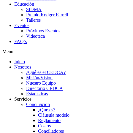
Educación
SIDMA
Premio Rodger Farrell
Talleres
Eventos
Próximos Eventos
Videoteca
FAQ’s
Menu
Inicio
Nosotros
¿Qué es el CEDCA?
Misión/Visión
Nuestro Equipo
Directorio CEDCA
Estadísticas
Servicios
Conciliacion
¿Qué es?
Cláusula modelo
Reglamento
Costos
Conciliadores