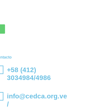
ntacto
+58 (412)
3034984/4986
info@cedca.org.ve
/