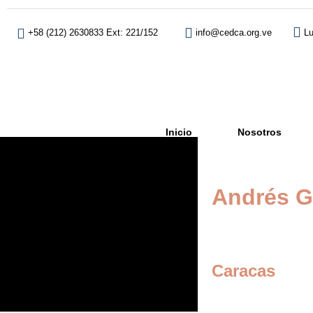
+58 (212) 2630833 Ext: 221/152
info@cedca.org.ve
Lu
Inicio
Nosotros
Andrés G
Derecho Corpora
Caracas
andreshe1978@g