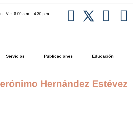
n - Vie. 8:00 a.m. - 4:30 p.m.
Servicios
Publicaciones
Educación
erónimo Hernández Estévez
tivo y Comercial, Propiedad Intelectual, Derecho
mail.com