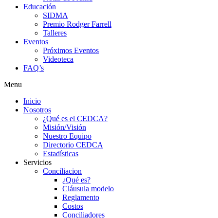
Educación
SIDMA
Premio Rodger Farrell
Talleres
Eventos
Próximos Eventos
Videoteca
FAQ’s
Menu
Inicio
Nosotros
¿Qué es el CEDCA?
Misión/Visión
Nuestro Equipo
Directorio CEDCA
Estadísticas
Servicios
Conciliacion
¿Qué es?
Cláusula modelo
Reglamento
Costos
Conciliadores