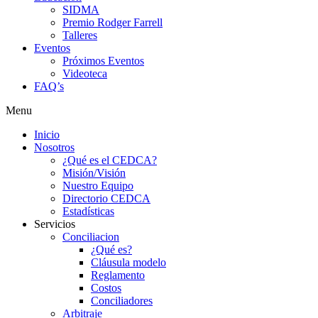
SIDMA
Premio Rodger Farrell
Talleres
Eventos
Próximos Eventos
Videoteca
FAQ’s
Menu
Inicio
Nosotros
¿Qué es el CEDCA?
Misión/Visión
Nuestro Equipo
Directorio CEDCA
Estadísticas
Servicios
Conciliacion
¿Qué es?
Cláusula modelo
Reglamento
Costos
Conciliadores
Arbitraje