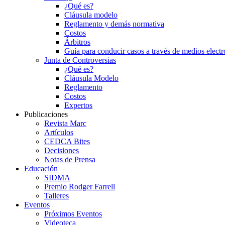
¿Qué es?
Cláusula modelo
Reglamento y demás normativa
Costos
Árbitros
Guía para conducir casos a través de medios electr
Junta de Controversias
¿Qué es?
Cláusula Modelo
Reglamento
Costos
Expertos
Publicaciones
Revista Marc
Artículos
CEDCA Bites
Decisiones
Notas de Prensa
Educación
SIDMA
Premio Rodger Farrell
Talleres
Eventos
Próximos Eventos
Videoteca