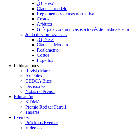
¿Qué es?
Cláusula modelo
Reglamento y demás normativa
Costos
Árbitros
Guía para conducir casos a través de medios electr
Junta de Controversias
¿Qué es?
Cláusula Modelo
Reglamento
Costos
Expertos
Publicaciones
Revista Marc
Artículos
CEDCA Bites
Decisiones
Notas de Prensa
Educación
SIDMA
Premio Rodger Farrell
Talleres
Eventos
Próximos Eventos
Videoteca