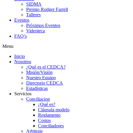
SIDMA
Premio Rodger Farrell
Talleres
Eventos
Próximos Eventos
Videoteca
FAQ’s
Menu
Inicio
Nosotros
¿Qué es el CEDCA?
Misión/Visión
Nuestro Equipo
Directorio CEDCA
Estadísticas
Servicios
Conciliacion
¿Qué es?
Cláusula modelo
Reglamento
Costos
Conciliadores
Arbitraje