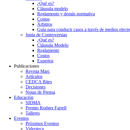
¿Qué es?
Cláusula modelo
Reglamento y demás normativa
Costos
Árbitros
Guía para conducir casos a través de medios electr
Junta de Controversias
¿Qué es?
Cláusula Modelo
Reglamento
Costos
Expertos
Publicaciones
Revista Marc
Artículos
CEDCA Bites
Decisiones
Notas de Prensa
Educación
SIDMA
Premio Rodger Farrell
Talleres
Eventos
Próximos Eventos
Videoteca