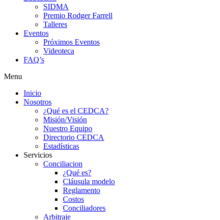
SIDMA
Premio Rodger Farrell
Talleres
Eventos
Próximos Eventos
Videoteca
FAQ’s
Menu
Inicio
Nosotros
¿Qué es el CEDCA?
Misión/Visión
Nuestro Equipo
Directorio CEDCA
Estadísticas
Servicios
Conciliacion
¿Qué es?
Cláusula modelo
Reglamento
Costos
Conciliadores
Arbitraje