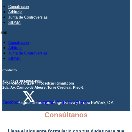
Conciliacion
Arbitraje
Junta de Controversias
SIDMA
enu
Conciliacion
Arbitraje
Junta de Controversias
SIDMA
Contacto
+58 (412) 3034984/4986
info@cedca.org.ve / infocedca@gmail.com
2da. Av. Campo de Alegre, Torre Credival, Piso 6.
Facebook
Instagram
Youtube
Linkedin
Página creada por Ángel Bravo y Grupo ReWork, C.A.
Consúltanos
Llena el siguiente formulario con tus dudas para que