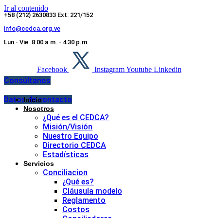
Ir al contenido
+58 (212) 2630833 Ext: 221/152
info@cedca.org.ve
Lun - Vie. 8:00 a.m. - 4:30 p.m.
Facebook
Instagram
Youtube
Linkedin
Consúltanos
Datos de contacto
Inicio
Nosotros
¿Qué es el CEDCA?
Misión/Visión
Nuestro Equipo
Directorio CEDCA
Estadísticas
Servicios
Conciliacion
¿Qué es?
Cláusula modelo
Reglamento
Costos