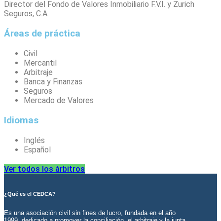
Director del Fondo de Valores Inmobiliario F.V.I. y Zurich
Seguros, C.A.
Áreas de práctica
Civil
Mercantil
Arbitraje
Banca y Finanzas
Seguros
Mercado de Valores
Idiomas
Inglés
Español
Ver todos los árbitros
¿Qué es el CEDCA?
Es una asociación civil sin fines de lucro, fundada en el año
1999, dedicado a promover la conciliación, el arbitraje y la junta