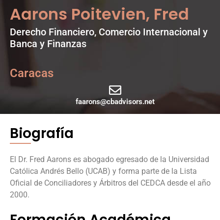
Aarons Poitevien, Fred
Derecho Financiero, Comercio Internacional y
Banca y Finanzas
Caracas
faarons@cbadvisors.net
Biografía
El Dr. Fred Aarons es abogado egresado de la Universidad
Católica Andrés Bello (UCAB) y forma parte de la Lista
Oficial de Conciliadores y Árbitros del CEDCA desde el año
2000.
Formación Académica