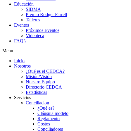
Educación
SIDMA
Premio Rodger Farrell
Talleres
Eventos
Próximos Eventos
Videoteca
FAQ’s
Menu
Inicio
Nosotros
¿Qué es el CEDCA?
Misión/Visión
Nuestro Equipo
Directorio CEDCA
Estadísticas
Servicios
Conciliacion
¿Qué es?
Cláusula modelo
Reglamento
Costos
Conciliadores