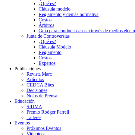
¿Qué es?
Cláusula modelo
Reglamento y demás normativa
Costos
Árbitros
Guía para conducir casos a través de medios electr
Junta de Controversias
¿Qué es?
Cláusula Modelo
Reglamento
Costos
Expertos
Publicaciones
Revista Marc
Artículos
CEDCA Bites
Decisiones
Notas de Prensa
Educación
SIDMA
Premio Rodger Farrell
Talleres
Eventos
Próximos Eventos
Videoteca