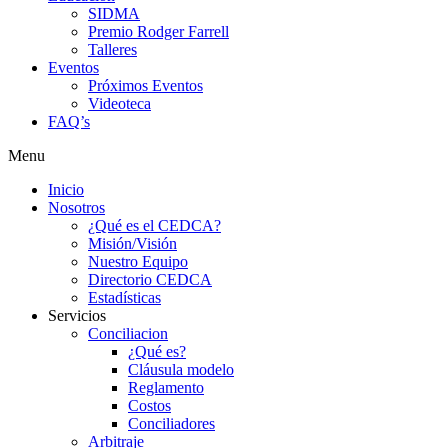
SIDMA
Premio Rodger Farrell
Talleres
Eventos
Próximos Eventos
Videoteca
FAQ’s
Menu
Inicio
Nosotros
¿Qué es el CEDCA?
Misión/Visión
Nuestro Equipo
Directorio CEDCA
Estadísticas
Servicios
Conciliacion
¿Qué es?
Cláusula modelo
Reglamento
Costos
Conciliadores
Arbitraje