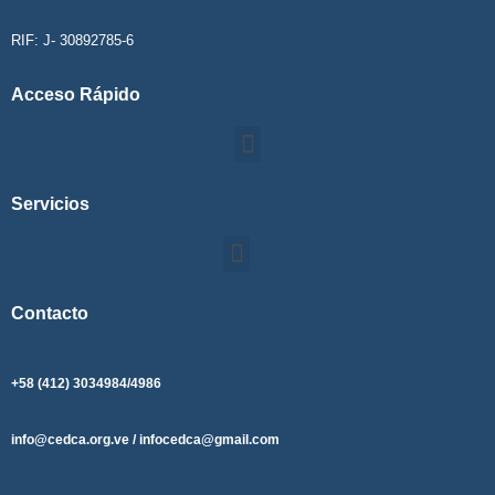
RIF: J- 30892785-6
Acceso Rápido
Servicios
Contacto
+58 (412) 3034984/4986
info@cedca.org.ve / infocedca@gmail.com