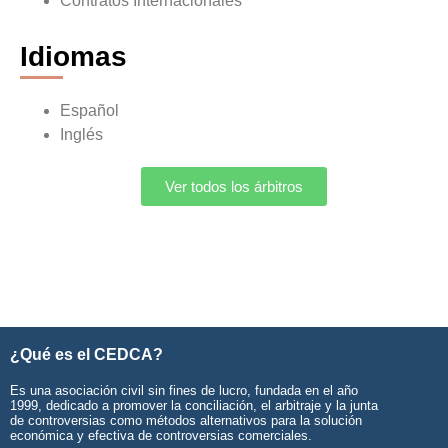
Contratos Internacionales
Idiomas
Español
Inglés
Ver todos los árbitros
¿Qué es el CEDCA?
Es una asociación civil sin fines de lucro, fundada en el año
1999, dedicado a promover la conciliación, el arbitraje y la junta
de controversias como métodos alternativos para la solución
económica y efectiva de controversias comerciales.