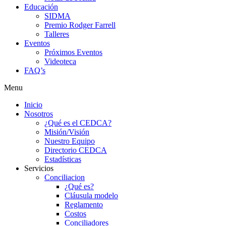
Educación
SIDMA
Premio Rodger Farrell
Talleres
Eventos
Próximos Eventos
Videoteca
FAQ’s
Menu
Inicio
Nosotros
¿Qué es el CEDCA?
Misión/Visión
Nuestro Equipo
Directorio CEDCA
Estadísticas
Servicios
Conciliacion
¿Qué es?
Cláusula modelo
Reglamento
Costos
Conciliadores