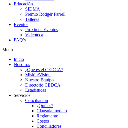
Educación
SIDMA
Premio Rodger Farrell
Talleres
Eventos
Próximos Eventos
Videoteca
FAQ’s
Menu
Inicio
Nosotros
¿Qué es el CEDCA?
Misión/Visión
Nuestro Equipo
Directorio CEDCA
Estadísticas
Servicios
Conciliacion
¿Qué es?
Cláusula modelo
Reglamento
Costos
Conciliadores