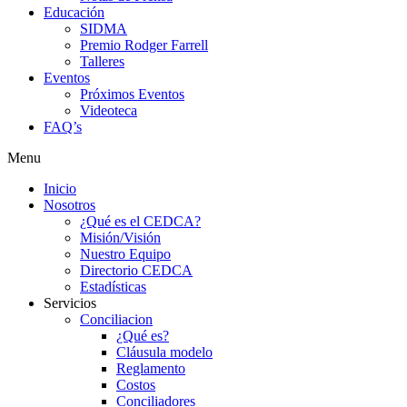
Educación
SIDMA
Premio Rodger Farrell
Talleres
Eventos
Próximos Eventos
Videoteca
FAQ’s
Menu
Inicio
Nosotros
¿Qué es el CEDCA?
Misión/Visión
Nuestro Equipo
Directorio CEDCA
Estadísticas
Servicios
Conciliacion
¿Qué es?
Cláusula modelo
Reglamento
Costos
Conciliadores