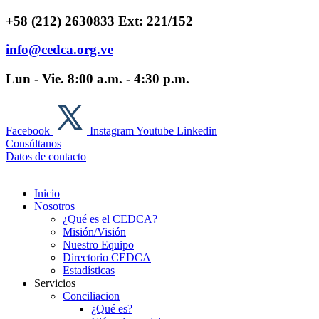
Ir al contenido
+58 (212) 2630833 Ext: 221/152
info@cedca.org.ve
Lun - Vie. 8:00 a.m. - 4:30 p.m.
Facebook
Instagram
Youtube
Linkedin
Consúltanos
Datos de contacto
Inicio
Nosotros
¿Qué es el CEDCA?
Misión/Visión
Nuestro Equipo
Directorio CEDCA
Estadísticas
Servicios
Conciliacion
¿Qué es?