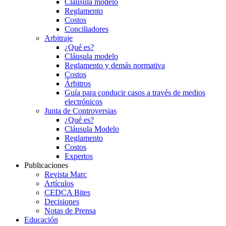
Cláusula modelo
Reglamento
Costos
Conciliadores
Arbitraje
¿Qué es?
Cláusula modelo
Reglamento y demás normativa
Costos
Árbitros
Guía para conducir casos a través de medios
electrónicos
Junta de Controversias
¿Qué es?
Cláusula Modelo
Reglamento
Costos
Expertos
Publicaciones
Revista Marc
Artículos
CEDCA Bites
Decisiones
Notas de Prensa
Educación