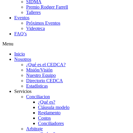
SIDMA
Premio Rodger Farrell
Talleres
Eventos
Próximos Eventos
Videoteca
FAQ’s
Menu
Inicio
Nosotros
¿Qué es el CEDCA?
Misión/Visión
Nuestro Equipo
Directorio CEDCA
Estadísticas
Servicios
Conciliacion
¿Qué es?
Cláusula modelo
Reglamento
Costos
Conciliadores
Arbitraje