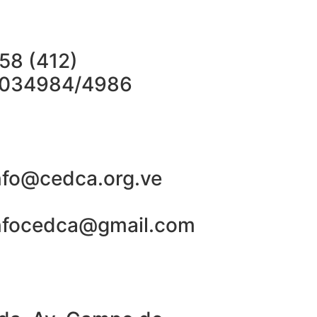
58 (412)
034984/4986
nfo@cedca.org.ve
nfocedca@gmail.com