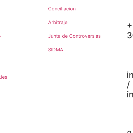
Conciliacion
Arbitraje
+
3
o
Junta de Controversias
SIDMA
i
kies
/
i