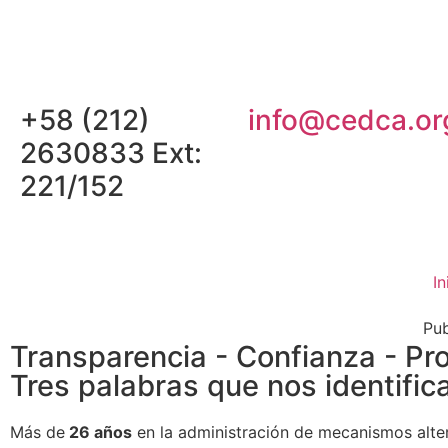
+58 (212)
info@cedca.or
2630833 Ext:
221/152
In
Pub
Transparencia - Confianza - Pr
Tres palabras que nos identific
Más de
26 años
en la administración de mecanismos alte