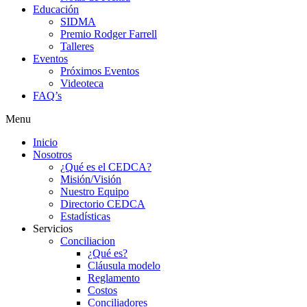
Educación
SIDMA
Premio Rodger Farrell
Talleres
Eventos
Próximos Eventos
Videoteca
FAQ’s
Menu
Inicio
Nosotros
¿Qué es el CEDCA?
Misión/Visión
Nuestro Equipo
Directorio CEDCA
Estadísticas
Servicios
Conciliacion
¿Qué es?
Cláusula modelo
Reglamento
Costos
Conciliadores