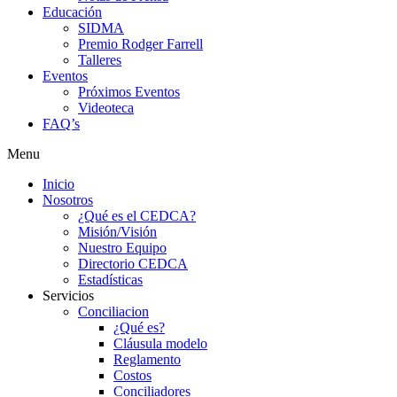
Educación
SIDMA
Premio Rodger Farrell
Talleres
Eventos
Próximos Eventos
Videoteca
FAQ’s
Menu
Inicio
Nosotros
¿Qué es el CEDCA?
Misión/Visión
Nuestro Equipo
Directorio CEDCA
Estadísticas
Servicios
Conciliacion
¿Qué es?
Cláusula modelo
Reglamento
Costos
Conciliadores