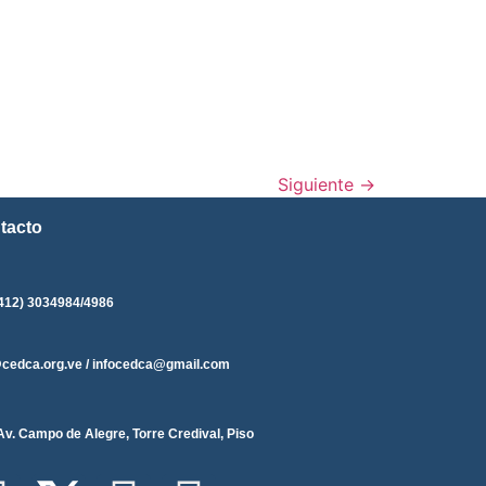
Siguiente
→
tacto
412) 3034984/4986
@cedca.org.ve / infocedca@gmail.com
Av. Campo de Alegre, Torre Credival, Piso