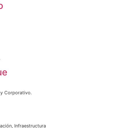
o
e
ue
l y Corporativo.
ación, Infraestructura