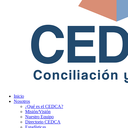
Inicio
Nosotros
¿Qué es el CEDCA?
Misión/Visión
Nuestro Equipo
Directorio CEDCA
Estadísticas