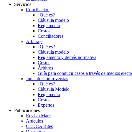
Servicios
Conciliacion
¿Qué es?
Cláusula modelo
Reglamento
Costos
Conciliadores
Arbitraje
¿Qué es?
Cláusula modelo
Reglamento y demás normativa
Costos
Árbitros
Guía para conducir casos a través de medios electr
Junta de Controversias
¿Qué es?
Cláusula Modelo
Reglamento
Costos
Expertos
Publicaciones
Revista Marc
Artículos
CEDCA Bites
Decisiones