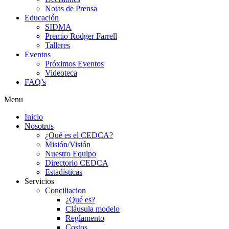
Notas de Prensa
Educación
SIDMA
Premio Rodger Farrell
Talleres
Eventos
Próximos Eventos
Videoteca
FAQ’s
Menu
Inicio
Nosotros
¿Qué es el CEDCA?
Misión/Visión
Nuestro Equipo
Directorio CEDCA
Estadísticas
Servicios
Conciliacion
¿Qué es?
Cláusula modelo
Reglamento
Costos