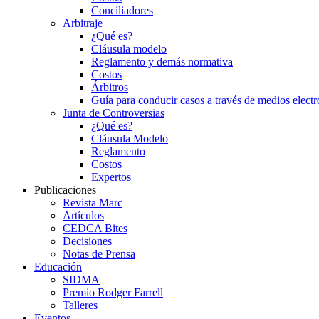
Conciliadores
Arbitraje
¿Qué es?
Cláusula modelo
Reglamento y demás normativa
Costos
Árbitros
Guía para conducir casos a través de medios electr
Junta de Controversias
¿Qué es?
Cláusula Modelo
Reglamento
Costos
Expertos
Publicaciones
Revista Marc
Artículos
CEDCA Bites
Decisiones
Notas de Prensa
Educación
SIDMA
Premio Rodger Farrell
Talleres
Eventos