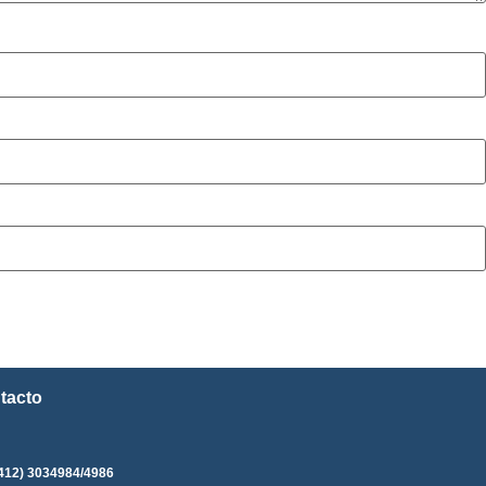
tacto
412) 3034984/4986