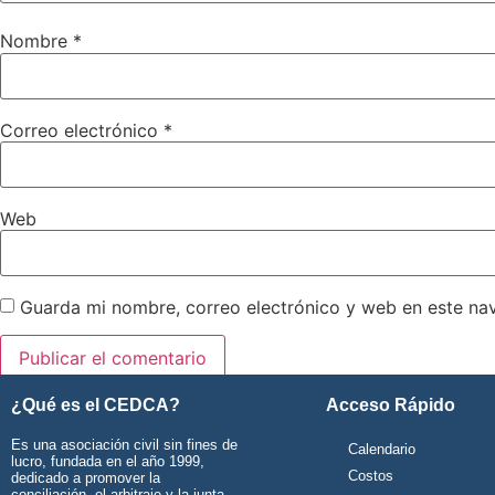
Nombre
*
Correo electrónico
*
Web
Guarda mi nombre, correo electrónico y web en este na
¿Qué es el CEDCA?
Acceso Rápido
Es una asociación civil sin fines de
Calendario
lucro, fundada en el año 1999,
Costos
dedicado a promover la
conciliación, el arbitraje y la junta