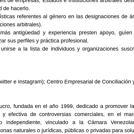
es de empresas, Estados e instituciones arbitrales des
d de hacerlo.
sticas referentes al género en las designaciones de ár
ciones arbitrales).
n más antigüedad y experiencia presten apoyo, guíen
r sus perfiles y práctica profesional.
rse a la lista de individuos y organizaciones suscrip
er e Instagram); Centro Empresarial de Conciliación y 
lucro, fundada en el año 1999, dedicado a promover la
a y efectiva de controversias comerciales, en el mar
o independiente, vinculado a la Cámara Venezola
as naturales o jurídicas, públicas o privadas para solu