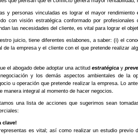
les que piensan que el conflicto genera mayor rentabilidad; 
resas y personas vinculadas es lograr el mayor rendimient
lido con visión estratégica conformado por profesionales 
dan las necesidades del cliente, es vital para lograr el obj
tro juicio, tiene diferentes eslabones, a saber: (i) el cono
al de la empresa y el cliente con el que pretende realizar a
que el abogado debe adoptar una actitud
estratégica
y
prev
a negociación y los demás aspectos ambientales de la o
cio u operación que pretende realizar la empresa. Lo anterio
de manera integral al momento de hacer negocios.
tamos una lista de acciones que sugerimos sean tomadas e
rciales:
 clave!
representas es vital; así como realizar un estudio previo