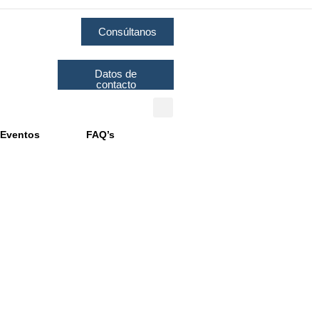
Consúltanos
Datos de
contacto
Eventos
FAQ’s
flictos de sus Clientes