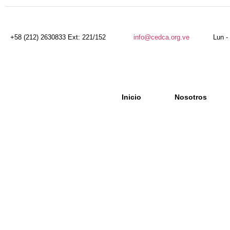
+58 (212) 2630833 Ext: 221/152
info@cedca.org.ve
Lun -
Inicio
Nosotros
El Rol del Abogado c