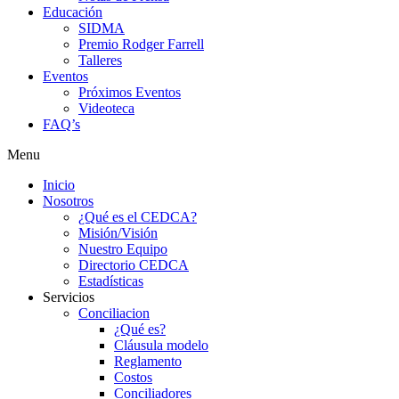
Educación
SIDMA
Premio Rodger Farrell
Talleres
Eventos
Próximos Eventos
Videoteca
FAQ’s
Menu
Inicio
Nosotros
¿Qué es el CEDCA?
Misión/Visión
Nuestro Equipo
Directorio CEDCA
Estadísticas
Servicios
Conciliacion
¿Qué es?
Cláusula modelo
Reglamento
Costos
Conciliadores