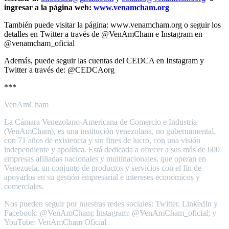
ingresar a la página web:
www.venamcham.org
También puede visitar la página: www.venamcham.org o seguir los
detalles en Twitter a través de @VenAmCham e Instagram en
@venamcham_oficial
Además, puede seguir las cuentas del CEDCA en Instagram y
Twitter a través de: @CEDCAorg
***
VenAmCham
La Cámara Venezolano-Americana de Comercio e Industria
(VenAmCham), es una institución venezolana, no gubernamental,
con 71 años de existencia y sin fines de lucro, con una visión
independiente y apolítica. Está dedicada a ofrecer a sus más de 600
empresas afiliadas nacionales y multinacionales, que operan en
Venezuela, un conjunto de productos y servicios con el fin de
apoyarlos en su gestión empresarial e intereses económicos y
comerciales.
Nos pueden seguir por nuestras redes sociales: Twitter, LinkedIn y
Facebook: @VenAmCham; Instagram: @VenAmCham_oficial; y
YouTube: VenAmCham Oficial