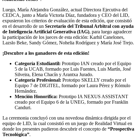
Luego, María Alejandra González, actual Directora Ejecutiva del
CEDCA, junto a María Victoria Díaz, fundadora y CEO del LID,
expusieron los criterios de evaluación de esta edición, que consistió
en el desarrollo de un
Secretario del
Tribunal Arbitral con ayuda
de Inteligencia
Artificial Generativa (IAG)
, para luego agradecer
la participación de los jueces de esta edición: Karhil Canelones,
Lazslo Beke, Sandy Gómez, Nohelia Rodríguez y María José Trejo.
¡Descubre a los ganadores de esta edición!
Categoría Estudiantil:
Prototipo IAN creado por el Equipo
5 de la UCAB, formado por Luis Fuentes, Luis Martín, José
Silveira, Elena Chacín y Arantxa Jurado.
Categoría Profesional:
Prototipo SKELLY creado por el
Equipo 7 de DIGITEL, formado por Laura Pérez y Rómulo
Hernández.
Mención Honorífica:
Prototipo IA NEXUS ASSISTANT
creado por el Equipo 6 de la UNEG, formado por Franklin
Canduri.
La ceremonia concluyó con una novedosa dinámica dirigida por el
equipo de LID, la cual consistió en un juego de Realidad Virtual en
donde los presentes pudieron descubrir el concepto de
“Prospectiva
Tecnológica”
.