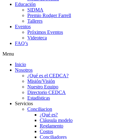
Educación
SIDMA
Premio Rodger Farrell
Talleres
Eventos
Próximos Eventos
Videoteca
FAQ’s
Menu
Inicio
Nosotros
¿Qué es el CEDCA?
Misión/Visión
Nuestro Equipo
Directorio CEDCA
Estadísticas
Servicios
Conciliacion
¿Qué es?
Cláusula modelo
Reglamento
Costos
Conciliadores