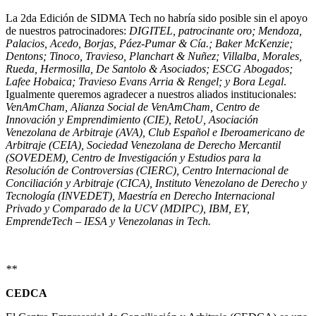
La 2da Edición de SIDMA Tech no habría sido posible sin el apoyo
de nuestros patrocinadores:
DIGITEL,
patrocinante oro; Mendoza,
Palacios, Acedo, Borjas, Páez-Pumar & Cía.;
Baker McKenzie;
Dentons;
Tinoco, Travieso, Planchart & Nuñez; Villalba, Morales,
Rueda, Hermosilla, De Santolo &
Asociados; ESCG Abogados;
Lafee Hobaica; Travieso Evans Arria & Rengel; y Bora Legal
.
Igualmente queremos agradecer a nuestros aliados institucionales:
VenAmCham,
Alianza
Social de VenAmCham,
Centro de
Innovación y Emprendimiento (CIE), RetoU, Asociación
Venezolana de Arbitraje (AVA), Club
Español e Iberoamericano
de
Arbitraje
(CEIA),
Sociedad Venezolana
de Derecho Mercantil
(SOVEDEM),
Centro de Investigación y Estudios para la
Resolución de
Controversias
(CIERC), Centro Internacional de
Conciliación
y Arbitraje (CICA), Instituto
Venezolano de Derecho y
Tecnología
(INVEDET), Maestría
en Derecho Internacional
Privado y Comparado de la UCV (MDIPC), IBM, EY,
EmprendeTech – IESA
y Venezolanas in Tech.
**
CEDCA