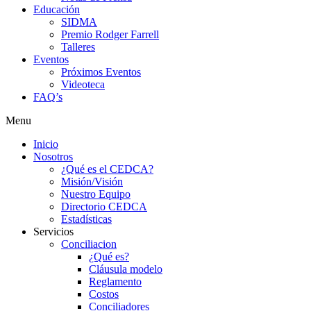
Educación
SIDMA
Premio Rodger Farrell
Talleres
Eventos
Próximos Eventos
Videoteca
FAQ’s
Menu
Inicio
Nosotros
¿Qué es el CEDCA?
Misión/Visión
Nuestro Equipo
Directorio CEDCA
Estadísticas
Servicios
Conciliacion
¿Qué es?
Cláusula modelo
Reglamento
Costos
Conciliadores