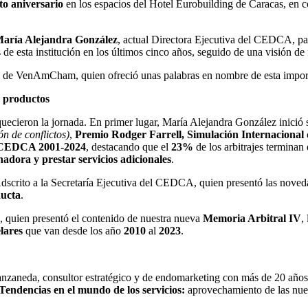
to aniversario
en los espacios del Hotel Eurobuilding de Caracas, en 
aría Alejandra González
, actual Directora Ejecutiva del CEDCA, pa
e esta institución en los últimos cinco años, seguido de una visión de 
iva de VenAmCham, quien ofreció unas palabras en nombre de esta impo
s productos
uecieron la jornada. En primer lugar, María Alejandra González inició
ón de conflictos)
,
Premio Rodger Farrell, Simulación Internaciona
s CEDCA 2001-2024
, destacando que el
23%
de los arbitrajes terminan
dora y prestar servicios adicionales
.
dscrito a la Secretaría Ejecutiva del CEDCA, quien presentó las nove
ducta
.
uien presentó el contenido de nuestra nueva
Memoria Arbitral IV
,
lares
que van desde los año
2010
al
2023
.
nzaneda, consultor estratégico y de endomarketing con más de 20 años
Tendencias en el mundo de
los servicios:
aprovechamiento de las nuev