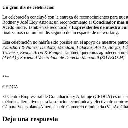
Un gran día de celebración
La celebración concluyó con la entrega de reconocimientos para nues
Rodner y José Eloy Anzola; un reconocimiento al
Conciliador más n
Acedo Sucre. También se reconoció a
Expresidentes de nuestra Ju
finalizamos con un brindis seguido de un espacio de networking.
Esta celebración no habría sido posible sin el apoyo de nuestros patr
Planchart & Nuñez; Dentons; Mendoza, Palacios, Acedo, Borjas, P
Travieso,
Evans, Arria & Rengel.
También queremos agradecer a nuest
(AVAA) y Sociedad Venezolana de Derecho Mercantil (SOVEDEM).
***
CEDCA
El Centro Empresarial de Conciliación y Arbitraje (CEDCA) es una asoc
métodos alternativos para la solución económica y efectiva de contro
Cámara Venezolano-Americana de Comercio e Industria (VenAmCham), al
Deja una respuesta