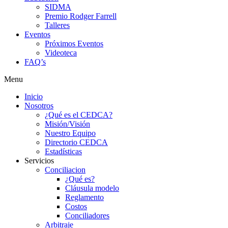
SIDMA
Premio Rodger Farrell
Talleres
Eventos
Próximos Eventos
Videoteca
FAQ’s
Menu
Inicio
Nosotros
¿Qué es el CEDCA?
Misión/Visión
Nuestro Equipo
Directorio CEDCA
Estadísticas
Servicios
Conciliacion
¿Qué es?
Cláusula modelo
Reglamento
Costos
Conciliadores
Arbitraje