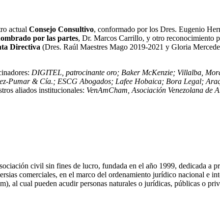
tro actual
Consejo Consultivo
, conformado por los Dres. Eugenio Her
ombrado por las partes
, Dr. Marcos Carrillo, y otro reconocimiento 
nta Directiva
(Dres. Raúl Maestres Mago 2019-2021 y Gloria Mercedes 
ocinadores:
DIGITEL,
patrocinante
oro; Baker McKenzie;
Villalba, Mor
áez-Pumar & Cía.; ESCG Abogados; Lafee Hobaica; Bora Legal; Araqu
ros aliados institucionales:
VenAmCham,
Asociación Venezolana de A
iación civil sin fines de lucro, fundada en el año 1999, dedicada a prom
versias comerciales, en el marco del ordenamiento jurídico nacional e 
 cual pueden acudir personas naturales o jurídicas, públicas o privad