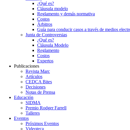
¿Qué es?
Cláusula modelo
Reglamento y demás normativa
Costos
Árbitros
Guía para conducir casos a través de medios electr
Junta de Controversias
¿Qué es?
Cláusula Modelo
Reglamento
Costos
Expertos
Publicaciones
Revista Marc
Artículos
CEDCA Bites
Decisiones
Notas de Prensa
Educación
SIDMA
Premio Rodger Farrell
Talleres
Eventos
Próximos Eventos
Videoteca