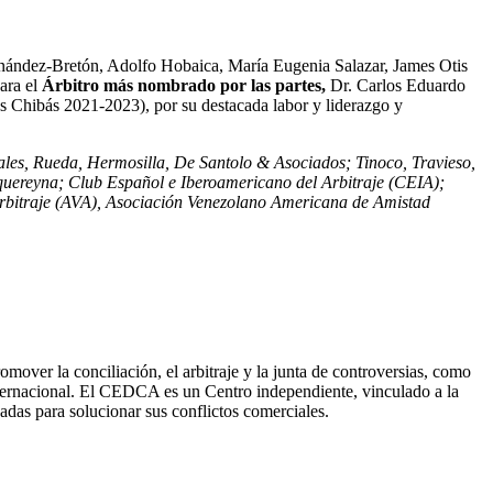
nández-Bretón, Adolfo Hobaica, María Eugenia Salazar, James Otis
para el
Árbitro más nombrado por las partes,
Dr. Carlos Eduardo
Chibás 2021-2023), por su destacada labor y liderazgo y
ales, Rueda, Hermosilla, De Santolo & Asociados; Tinoco, Travieso,
ereyna; Club Español e Iberoamericano del Arbitraje (CEIA);
rbitraje (AVA),
Asociación Venezolano
Americana de Amistad
over la conciliación, el arbitraje y la junta de controversias, como
internacional. El CEDCA es un Centro independiente, vinculado a la
as para solucionar sus conflictos comerciales.