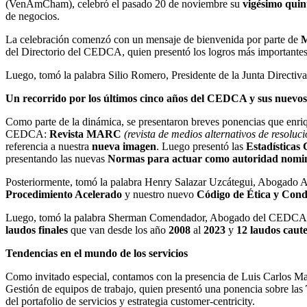
(VenAmCham), celebró el pasado 20 de noviembre su
vigésimo quin
de negocios.
La celebración comenzó con un mensaje de bienvenida por parte de
M
del Directorio del CEDCA, quien presentó los logros más importantes d
Luego, tomó la palabra Silio Romero, Presidente de la Junta Direct
Un recorrido por los últimos cinco años del CEDCA y sus nuevo
Como parte de la dinámica, se presentaron breves ponencias que enriq
CEDCA:
Revista MARC
(revista de medios alternativos de resoluci
referencia a nuestra
nueva imagen
. Luego presentó las
Estadística
presentando las nuevas
Normas para
actuar como autoridad nomina
Posteriormente, tomó la palabra Henry Salazar Uzcátegui, Abogado A
Procedimiento Acelerado
y nuestro nuevo
Código de Ética y Con
Luego, tomó la palabra Sherman Comendador, Abogado del CEDCA, q
laudos finales
que van desde los año
2008
al
2023
y
12 laudos caute
Tendencias en el mundo de los servicios
Como invitado especial, contamos con la presencia de Luis Carlos Ma
Gestión de equipos de trabajo, quien presentó una ponencia sobre las
del portafolio de servicios y estrategia customer-centricity.