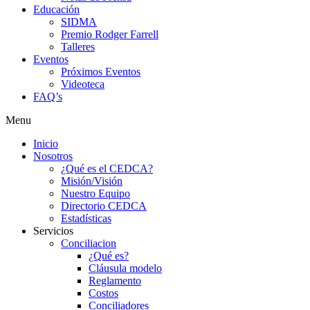
Educación
SIDMA
Premio Rodger Farrell
Talleres
Eventos
Próximos Eventos
Videoteca
FAQ’s
Menu
Inicio
Nosotros
¿Qué es el CEDCA?
Misión/Visión
Nuestro Equipo
Directorio CEDCA
Estadísticas
Servicios
Conciliacion
¿Qué es?
Cláusula modelo
Reglamento
Costos
Conciliadores