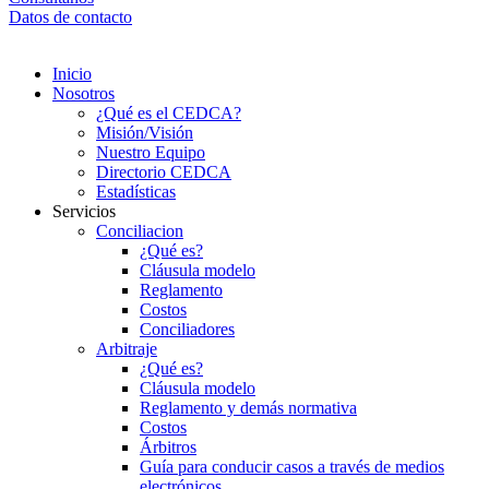
Datos de contacto
Inicio
Nosotros
¿Qué es el CEDCA?
Misión/Visión
Nuestro Equipo
Directorio CEDCA
Estadísticas
Servicios
Conciliacion
¿Qué es?
Cláusula modelo
Reglamento
Costos
Conciliadores
Arbitraje
¿Qué es?
Cláusula modelo
Reglamento y demás normativa
Costos
Árbitros
Guía para conducir casos a través de medios
electrónicos