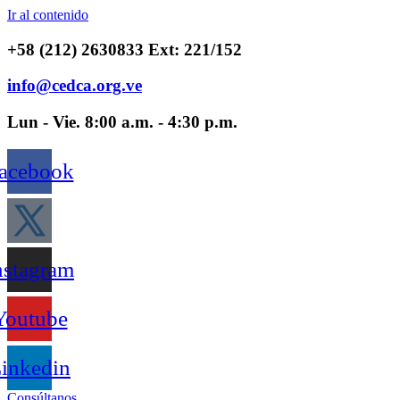
Ir al contenido
+58 (212) 2630833 Ext: 221/152
info@cedca.org.ve
Lun - Vie. 8:00 a.m. - 4:30 p.m.
acebook
nstagram
Youtube
inkedin
Consúltanos