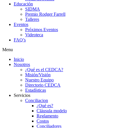
Educación
SIDMA
Premio Rodger Farrell
Talleres
Eventos
Próximos Eventos
Videoteca
FAQ’s
Menu
Inicio
Nosotros
¿Qué es el CEDCA?
Misión/Visión
Nuestro Equipo
Directorio CEDCA
Estadísticas
Servicios
Conciliacion
¿Qué es?
Cláusula modelo
Reglamento
Costos
Conciliadores