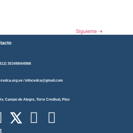
Siguiente
→
tacto
412) 3034984/4986
@cedca.org.ve / infocedca@gmail.com
Av. Campo de Alegre, Torre Credival, Piso