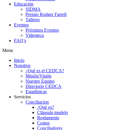
Educación
SIDMA
Premio Rodger Farrell
Talleres
Eventos
Próximos Eventos
Videoteca
FAQ’s
Menu
Inicio
Nosotros
¿Qué es el CEDCA?
Misión/Visión
Nuestro Equipo
Directorio CEDCA
Estadísticas
Servicios
Conciliacion
¿Qué es?
Cláusula modelo
Reglamento
Costos
Conciliadores