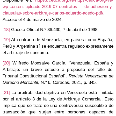
Disponible en:
https://cedca.org.ve/https-cedca-org-ve-
wp-content-uploads-2019-07-contratos -de-adhesion-y-
clausulas-sobre-arbitraje-carlos-eduardo-acedo-pdf/
,
Acceso el 4 de marzo de 2024.
[18]
Gaceta Oficial N.º 36.430, 7 de abril de 1998.
[19]
Al contrario de Venezuela, en países como España,
Perú y Argentina sí se encuentra regulado expresamente
el arbitraje de consumo.
[20]
Wilfredo Monsalve García, “Venezuela, España y
Arbitraje: un breve estudio a propósito del fallo del
Tribunal Constitucional Español”,
Revista Venezolana de
Derecho Mercantil
, N.º 6, Caracas, 2021, p. 345.
[21]
La arbitrabilidad objetiva en Venezuela está limitada
por el artículo 3 de la Ley de Arbitraje Comercial. Esto
implica que se trate de una controversia susceptible de
transacción que surjan entre personas capaces de