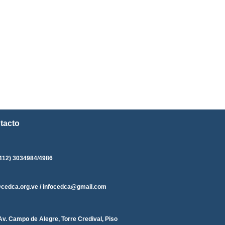
tacto
412) 3034984/4986
@cedca.org.ve / infocedca@gmail.com
Av. Campo de Alegre, Torre Credival, Piso