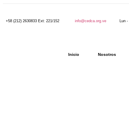
+58 (212) 2630833 Ext: 221/152
info@cedca.org.ve
Lun -
Inicio
Nosotros
Algunos Aspectos d