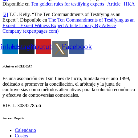
Disponible en
Ten golden rules for testifying experts | Article | HKA
[2]
T.C. Kelly. “The Ten Commandments of Testifying as an
Expert”. Disponible en
The Ten Commandments of Testifying as an
Expert – Expert Witness Expert Article Library By Advice
Company (expertpages.com)
inkedin
Instagram
Youtube
Facebook
¿Qué es el CEDCA?
Es una asociación civil sin fines de lucro, fundada en el año 1999,
dedicado a promover la conciliación, el arbitraje y la junta de
controversias como métodos alternativos para la solución económica
y efectiva de controversias comerciales.
RIF: J- 30892785-6
Acceso Rápido
Calendario
Costos