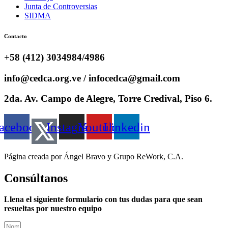
Junta de Controversias
SIDMA
Contacto
+58 (412) 3034984/4986
info@cedca.org.ve / infocedca@gmail.com
2da. Av. Campo de Alegre, Torre Credival, Piso 6.
acebook
Instagram
Youtube
Linkedin
Página creada por Ángel Bravo y Grupo ReWork, C.A.
Consúltanos
Llena el siguiente formulario con tus dudas para que sean
resueltas por nuestro equipo