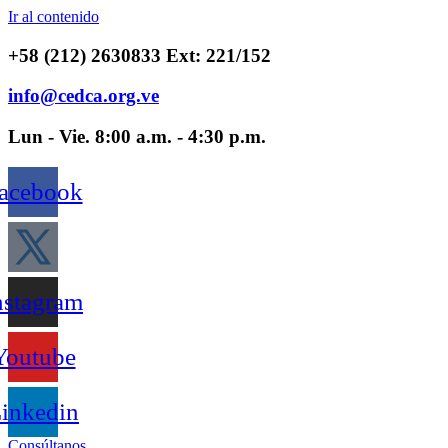
Ir al contenido
+58 (212) 2630833 Ext: 221/152
info@cedca.org.ve
Lun - Vie. 8:00 a.m. - 4:30 p.m.
acebook
nstagram
Youtube
inkedin
Consúltanos