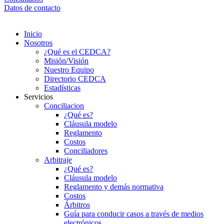
Datos de contacto
Inicio
Nosotros
¿Qué es el CEDCA?
Misión/Visión
Nuestro Equipo
Directorio CEDCA
Estadísticas
Servicios
Conciliacion
¿Qué es?
Cláusula modelo
Reglamento
Costos
Conciliadores
Arbitraje
¿Qué es?
Cláusula modelo
Reglamento y demás normativa
Costos
Árbitros
Guía para conducir casos a través de medios
electrónicos